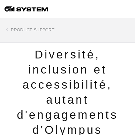
Skip
Toggle
to
main
content
PRODUCT SUPPORT
Diversité,
inclusion et
accessibilité,
autant
d'engagements
d'Olympus