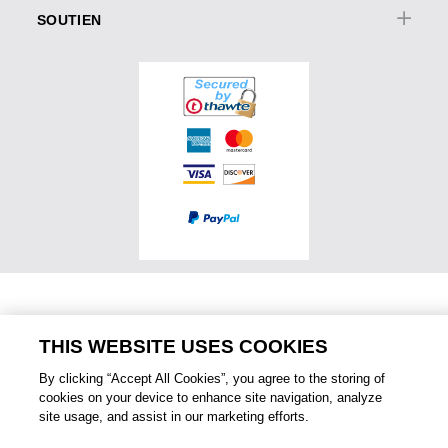
Pros Olympus
Audio
Dictée professionnelle
SOUTIEN
Accessoires
Jumelles
Accessoires
Service et support
Accessoires
Logiciel et Apps
Offres spéciales
Enregistrement Produits
Trouver un détaillant
Garanties prolongées
Soutien Produits
Programme affilié
Accessibilité
THIS WEBSITE USES COOKIES
Legal
By clicking “Accept All Cookies”, you agree to the storing of
2021 OM Digital Solutions Corporation
cookies on your device to enhance site navigation, analyze
August 7, 2026
PRIVACY NOTICE
TERMS OF USE
Menu
site usage, and assist in our marketing efforts.